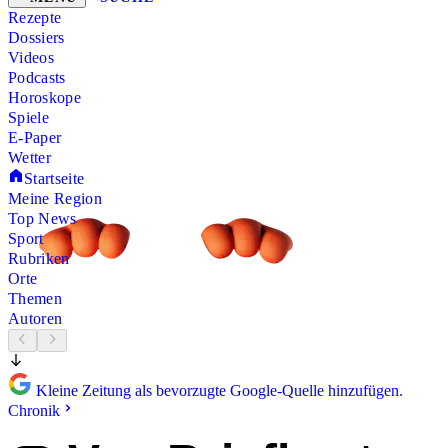
Rezepte
Dossiers
Videos
Podcasts
Horoskope
Spiele
E-Paper
Wetter
Startseite
Meine Region
Top News
Sport
Rubriken
Orte
Themen
Autoren
Kleine Zeitung als bevorzugte Google-Quelle hinzufügen.
Chronik