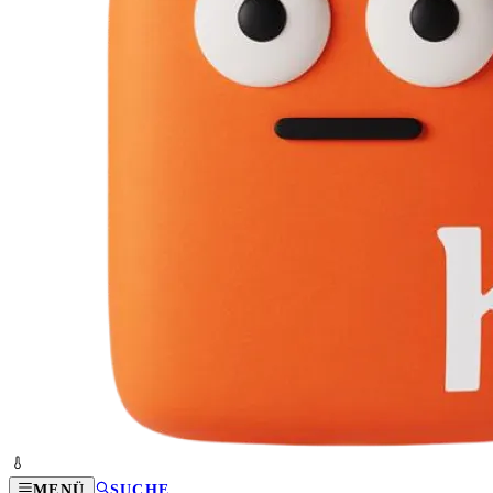
MENÜ
SUCHE