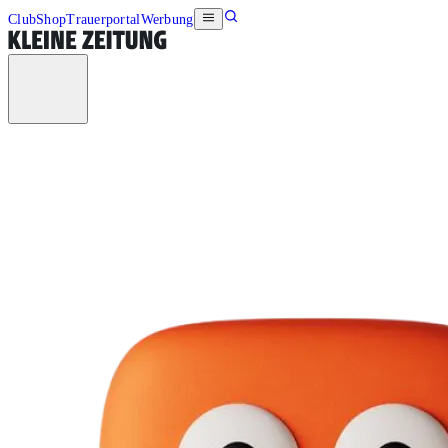
Club
Shop
Trauerportal
Werbung