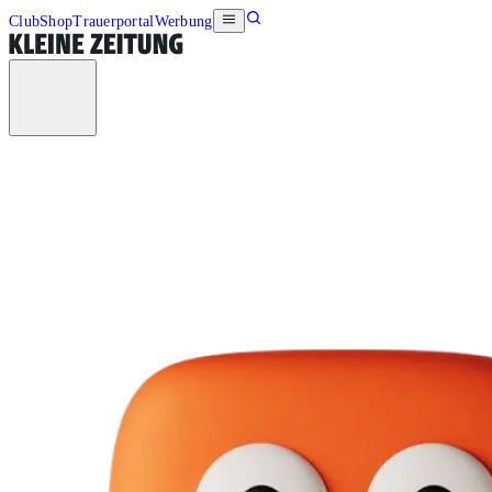
Club
Shop
Trauerportal
Werbung