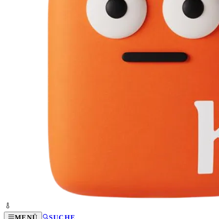
MENÜ
SUCHE