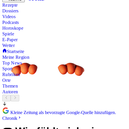
Rezepte
Dossiers
Videos
Podcasts
Horoskope
Spiele
E-Paper
Wetter
Startseite
Meine Region
Top News
Sport
Rubriken
Orte
Themen
Autoren
Kleine Zeitung als bevorzugte Google-Quelle hinzufügen.
Chronik