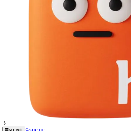
MENÜ
SUCHE