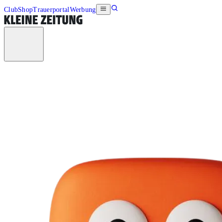
Club
Shop
Trauerportal
Werbung