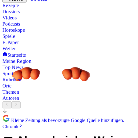
Rezepte
Dossiers
Videos
Podcasts
Horoskope
Spiele
E-Paper
Wetter
Startseite
Meine Region
Top News
Sport
Rubriken
Orte
Themen
Autoren
Kleine Zeitung als bevorzugte Google-Quelle hinzufügen.
Chronik