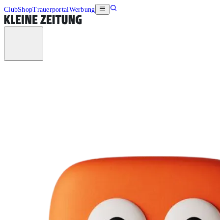
Club
Shop
Trauerportal
Werbung