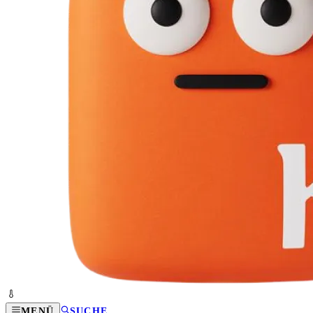
MENÜ
SUCHE