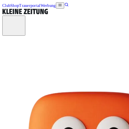
Club
Shop
Trauerportal
Werbung