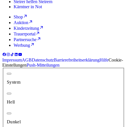
Steirer helfen Steirern
Kärntner in Not
Shop
Auktion
Kinderzeitung
Trauerportal
Partnersuche
Werbung
Impressum
AGB
Datenschutz
Barrierefreiheitserklärung
Hilfe
Cookie-
Einstellungen
Push-Mitteilungen
System
Hell
Dunkel