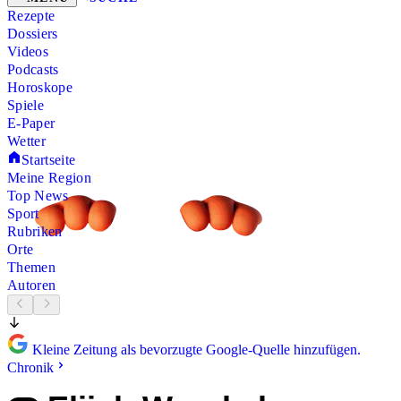
Rezepte
Dossiers
Videos
Podcasts
Horoskope
Spiele
E-Paper
Wetter
Startseite
Meine Region
Top News
Sport
Rubriken
Orte
Themen
Autoren
Kleine Zeitung als bevorzugte Google-Quelle hinzufügen.
Chronik