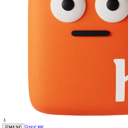
MENÜ
SUCHE