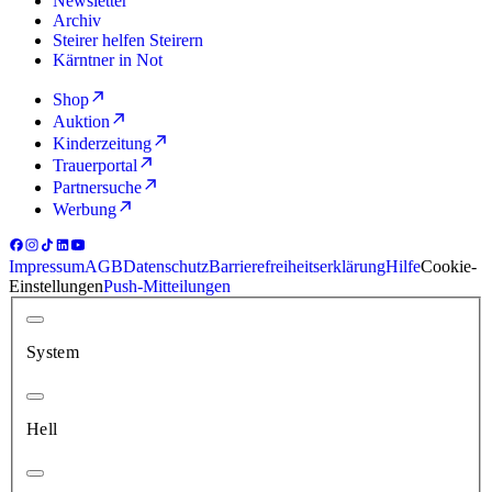
Newsletter
Archiv
Steirer helfen Steirern
Kärntner in Not
Shop
Auktion
Kinderzeitung
Trauerportal
Partnersuche
Werbung
Impressum
AGB
Datenschutz
Barrierefreiheitserklärung
Hilfe
Cookie-
Einstellungen
Push-Mitteilungen
System
Hell