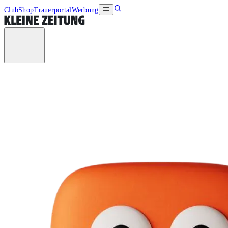
Club
Shop
Trauerportal
Werbung