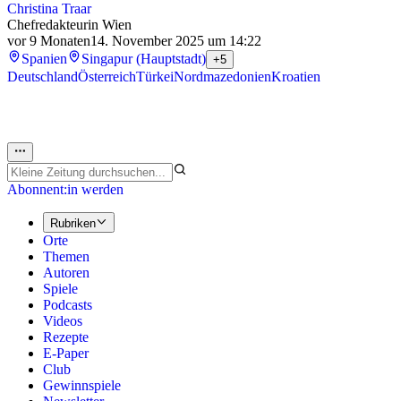
Christina Traar
Chefredakteurin Wien
vor 9 Monaten
14. November 2025 um 14:22
Spanien
Singapur (Hauptstadt)
+5
Deutschland
Österreich
Türkei
Nordmazedonien
Kroatien
Abonnent:in werden
Rubriken
Orte
Themen
Autoren
Spiele
Podcasts
Videos
Rezepte
E-Paper
Club
Gewinnspiele