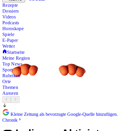
Rezepte
Dossiers
Videos
Podcasts
Horoskope
Spiele
E-Paper
Wetter
Startseite
Meine Region
Top News
Sport
Rubriken
Orte
Themen
Autoren
Kleine Zeitung als bevorzugte Google-Quelle hinzufügen.
Chronik