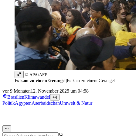
© APA/AFP
Es kam zu einem Gerangel
|
Es kam zu einem Gerangel
vor 9 Monaten
12. November 2025 um 04:58
Brasilien
Klimawandel
+4
Politik
Ägypten
Aserbaidschan
Umwelt & Natur