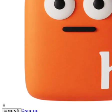
MENÜ
SUCHE