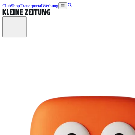
Club
Shop
Trauerportal
Werbung