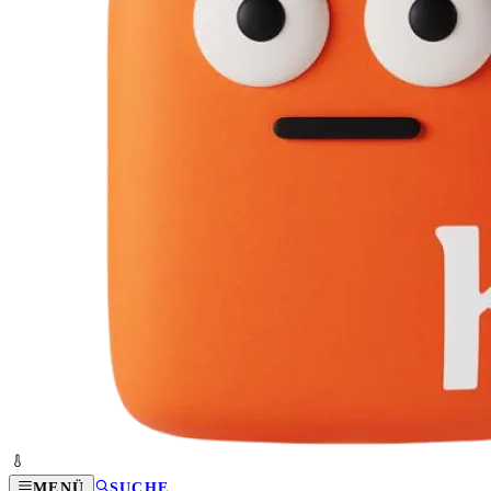
MENÜ
SUCHE