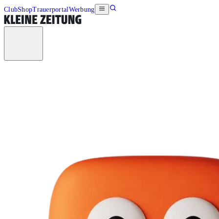
Club
Shop
Trauerportal
Werbung