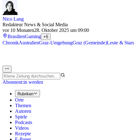
Nico Lang
Redakteur News & Social Media
vor 10 Monaten
28. Oktober 2025 um 09:00
Brasilien
Gaming
+5
Chronik
Australien
Graz-Umgebung
Graz (Gemeinde)
Leute & Stars
Abonnent:in werden
Rubriken
Orte
Themen
Autoren
Spiele
Podcasts
Videos
Rezepte
E-Paper