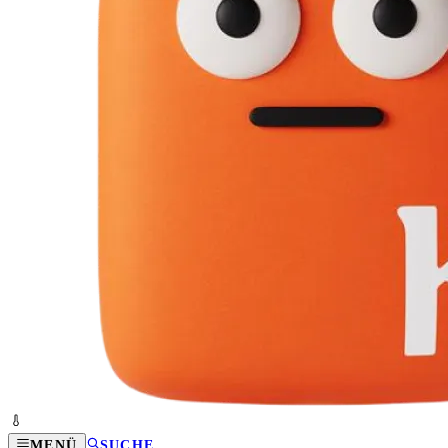
MENÜ
SUCHE