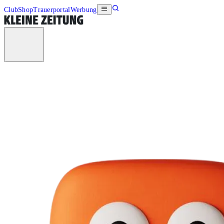
Club
Shop
Trauerportal
Werbung