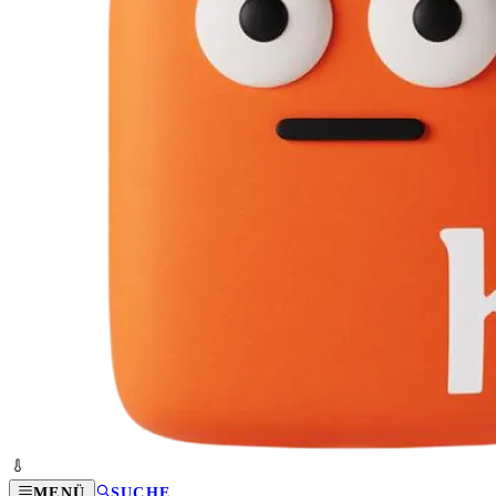
MENÜ
SUCHE