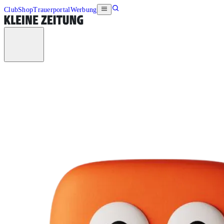
Club
Shop
Trauerportal
Werbung