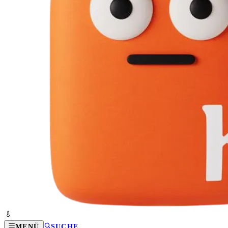
MENÜ
SUCHE