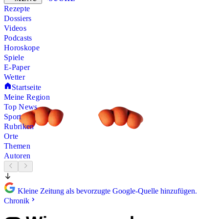
Rezepte
Dossiers
Videos
Podcasts
Horoskope
Spiele
E-Paper
Wetter
Startseite
Meine Region
Top News
Sport
Rubriken
Orte
Themen
Autoren
Kleine Zeitung als bevorzugte Google-Quelle hinzufügen.
Chronik