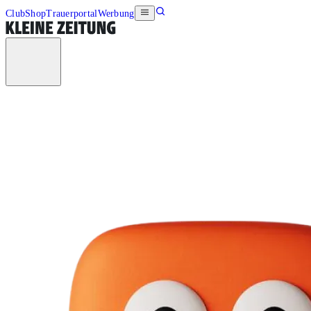
Club
Shop
Trauerportal
Werbung