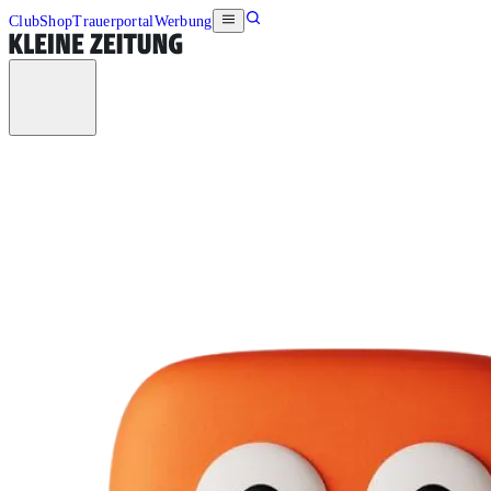
Club
Shop
Trauerportal
Werbung