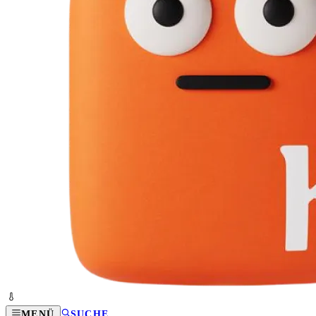
MENÜ
SUCHE