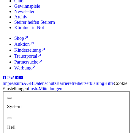
Club
Gewinnspiele
Newsletter
Archiv
Steirer helfen Steirern
Kärntner in Not
Shop
Auktion
Kinderzeitung
Trauerportal
Partnersuche
Werbung
Impressum
AGB
Datenschutz
Barrierefreiheitserklärung
Hilfe
Cookie-
Einstellungen
Push-Mitteilungen
System
Hell