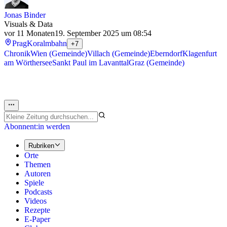
Jonas Binder
Visuals & Data
vor 11 Monaten
19. September 2025 um 08:54
Prag
Koralmbahn
+7
Chronik
Wien (Gemeinde)
Villach (Gemeinde)
Eberndorf
Klagenfurt
am Wörthersee
Sankt Paul im Lavanttal
Graz (Gemeinde)
Abonnent:in werden
Rubriken
Orte
Themen
Autoren
Spiele
Podcasts
Videos
Rezepte
E-Paper