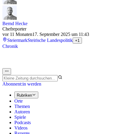
Bernd Hecke
Chefreporter
vor 11 Monaten
17. September 2025 um 11:43
Steiermark
Steirische Landespolitik
+1
Chronik
Abonnent:in werden
Rubriken
Orte
Themen
Autoren
Spiele
Podcasts
Videos
Rezepte