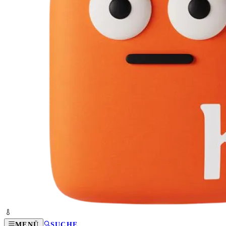
MENÜ
SUCHE