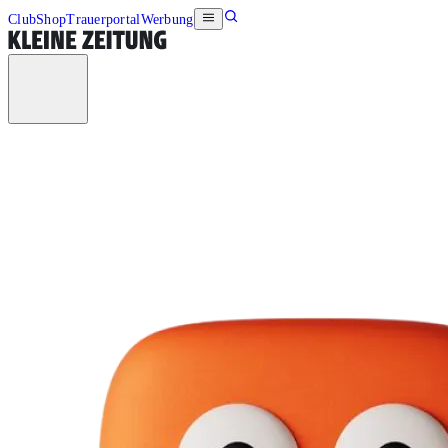
Club
Shop
Trauerportal
Werbung