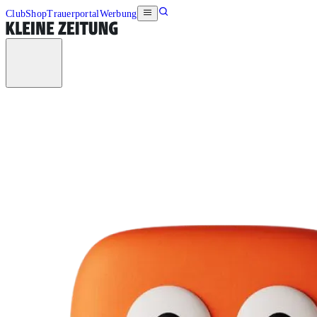
Club
Shop
Trauerportal
Werbung