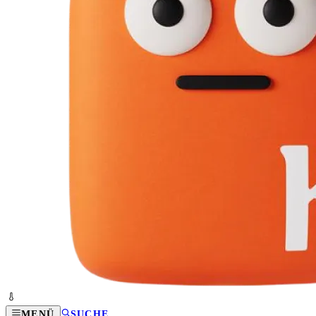
MENÜ
SUCHE