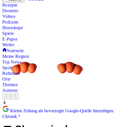
Rezepte
Dossiers
Videos
Podcasts
Horoskope
Spiele
E-Paper
Wetter
Startseite
Meine Region
Top News
Sport
Rubriken
Orte
Themen
Autoren
Kleine Zeitung als bevorzugte Google-Quelle hinzufügen.
Chronik