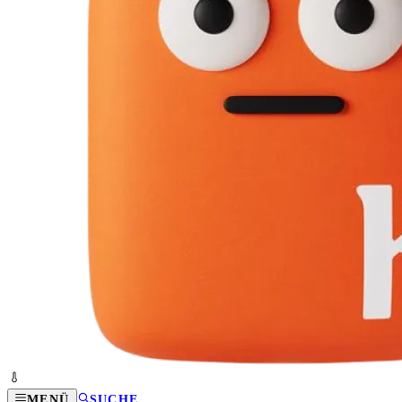
MENÜ
SUCHE