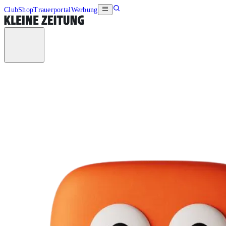
Club
Shop
Trauerportal
Werbung