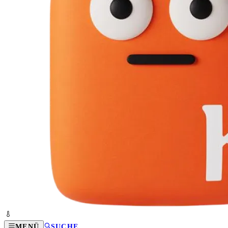
MENÜ
SUCHE