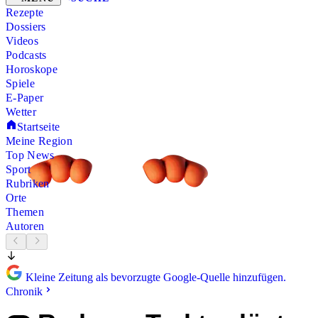
Rezepte
Dossiers
Videos
Podcasts
Horoskope
Spiele
E-Paper
Wetter
Startseite
Meine Region
Top News
Sport
Rubriken
Orte
Themen
Autoren
Kleine Zeitung als bevorzugte Google-Quelle hinzufügen.
Chronik