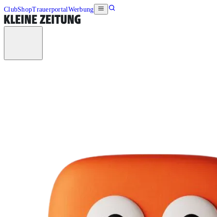
Club
Shop
Trauerportal
Werbung