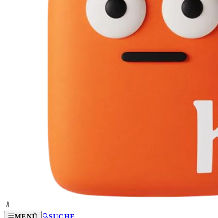
MENÜ
SUCHE