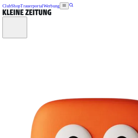
Club
Shop
Trauerportal
Werbung