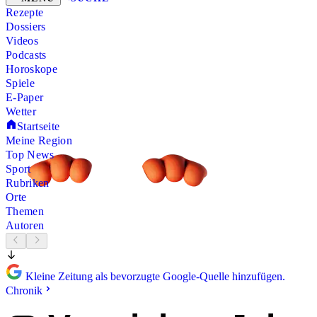
Rezepte
Dossiers
Videos
Podcasts
Horoskope
Spiele
E-Paper
Wetter
Startseite
Meine Region
Top News
Sport
Rubriken
Orte
Themen
Autoren
Kleine Zeitung als bevorzugte Google-Quelle hinzufügen.
Chronik