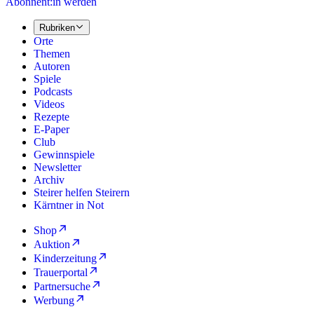
Abonnent:in werden
Rubriken
Orte
Themen
Autoren
Spiele
Podcasts
Videos
Rezepte
E-Paper
Club
Gewinnspiele
Newsletter
Archiv
Steirer helfen Steirern
Kärntner in Not
Shop
Auktion
Kinderzeitung
Trauerportal
Partnersuche
Werbung