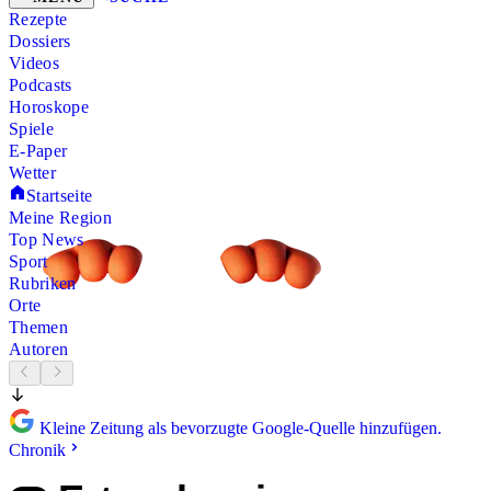
Rezepte
Dossiers
Videos
Podcasts
Horoskope
Spiele
E-Paper
Wetter
Startseite
Meine Region
Top News
Sport
Rubriken
Orte
Themen
Autoren
Kleine Zeitung als bevorzugte Google-Quelle hinzufügen.
Chronik