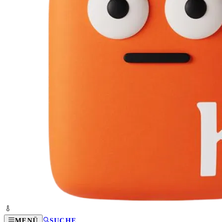
MENÜ
SUCHE