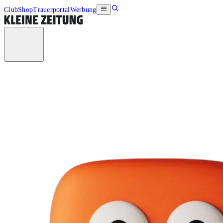
Club
Shop
Trauerportal
Werbung