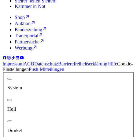
Steirer helfen Steirern
Kärntner in Not
Shop
Auktion
Kinderzeitung
Trauerportal
Partnersuche
Werbung
Impressum
AGB
Datenschutz
Barrierefreiheitserklärung
Hilfe
Cookie-
Einstellungen
Push-Mitteilungen
System
Hell
Dunkel