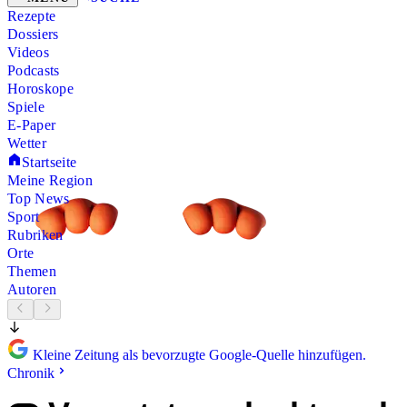
Rezepte
Dossiers
Videos
Podcasts
Horoskope
Spiele
E-Paper
Wetter
Startseite
Meine Region
Top News
Sport
Rubriken
Orte
Themen
Autoren
Kleine Zeitung als bevorzugte Google-Quelle hinzufügen.
Chronik