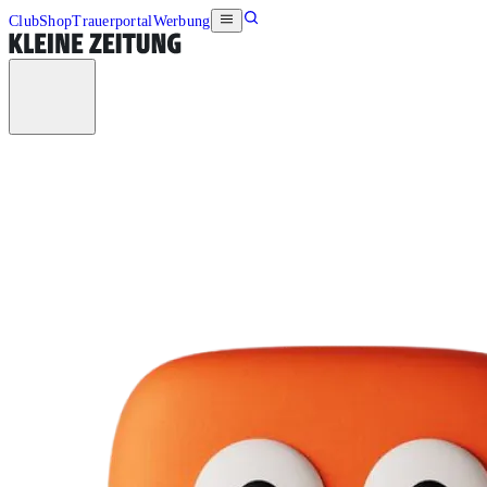
Club
Shop
Trauerportal
Werbung