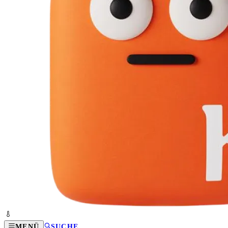
MENÜ
SUCHE