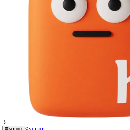
MENÜ
SUCHE