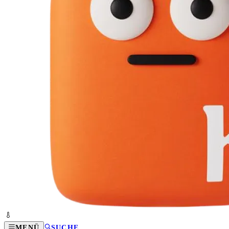
MENÜ
SUCHE