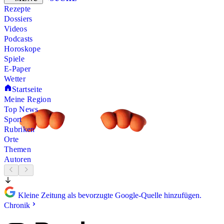
Rezepte
Dossiers
Videos
Podcasts
Horoskope
Spiele
E-Paper
Wetter
Startseite
Meine Region
Top News
Sport
Rubriken
Orte
Themen
Autoren
Kleine Zeitung als bevorzugte Google-Quelle hinzufügen.
Chronik