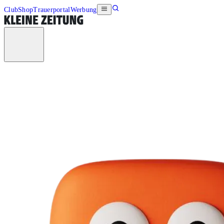
Club
Shop
Trauerportal
Werbung