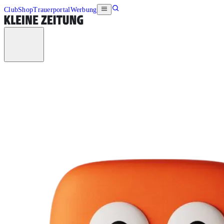
Club
Shop
Trauerportal
Werbung