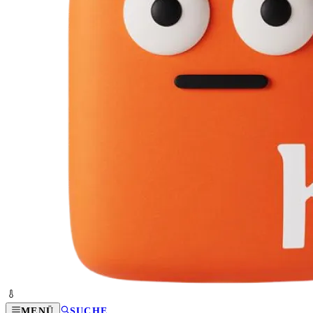
MENÜ
SUCHE