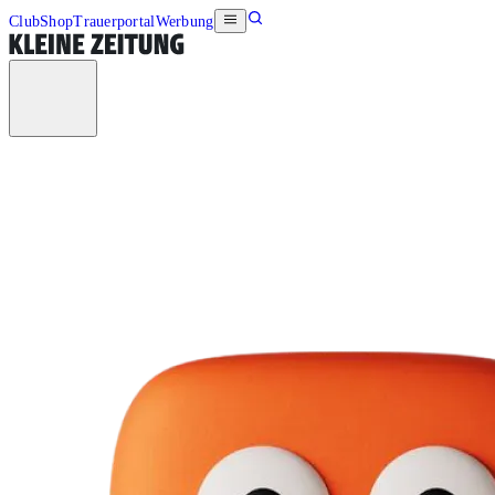
Club
Shop
Trauerportal
Werbung