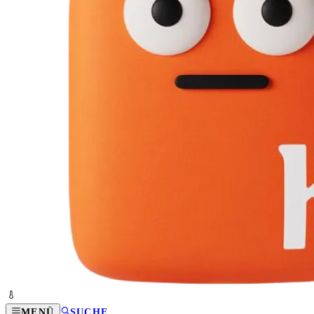
MENÜ
SUCHE