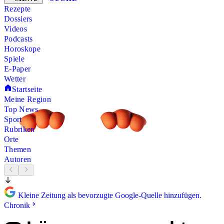
Rezepte
Dossiers
Videos
Podcasts
Horoskope
Spiele
E-Paper
Wetter
Startseite
Meine Region
Top News
Sport
Rubriken
Orte
Themen
Autoren
Kleine Zeitung als bevorzugte Google-Quelle hinzufügen.
Chronik