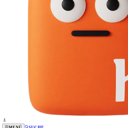
MENÜ
SUCHE