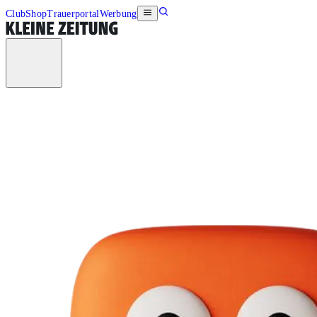
Club
Shop
Trauerportal
Werbung