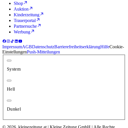
Shop
Auktion
Kinderzeitung
Trauerportal
Partnersuche
Werbung
Impressum
AGB
Datenschutz
Barrierefreiheitserklärung
Hilfe
Cookie-
Einstellungen
Push-Mitteilungen
System
Hell
Dunkel
© 2026, kleinezeitung.at | Kleine Zeitung GmbH | Alle Rechte