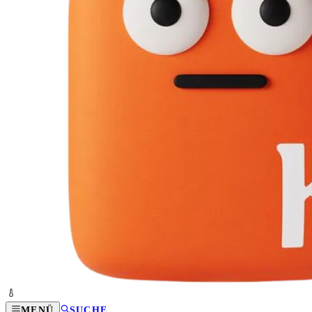
MENÜ
SUCHE