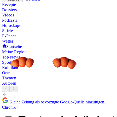
Rezepte
Dossiers
Videos
Podcasts
Horoskope
Spiele
E-Paper
Wetter
Startseite
Meine Region
Top News
Sport
Rubriken
Orte
Themen
Autoren
Kleine Zeitung als bevorzugte Google-Quelle hinzufügen.
Chronik