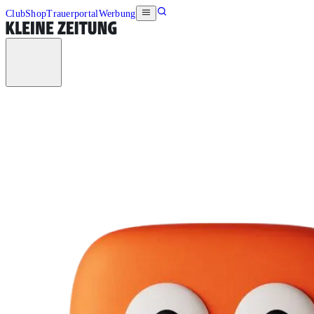
Club
Shop
Trauerportal
Werbung