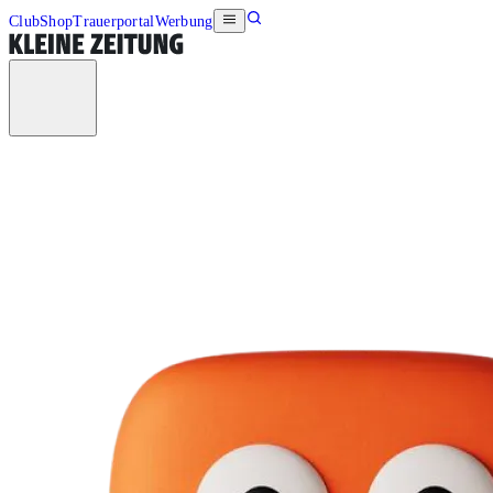
Club
Shop
Trauerportal
Werbung