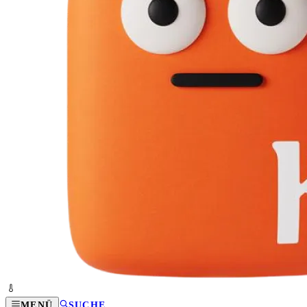
MENÜ
SUCHE