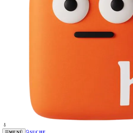
MENÜ
SUCHE