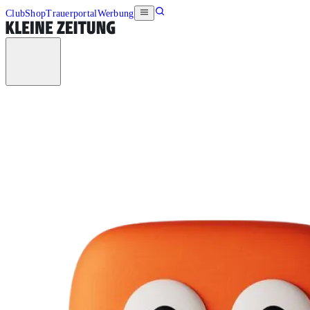
Club
Shop
Trauerportal
Werbung