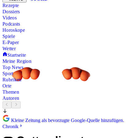
Rezepte
Dossiers
Videos
Podcasts
Horoskope
Spiele
E-Paper
Wetter
Startseite
Meine Region
Top News
Sport
Rubriken
Orte
Themen
Autoren
Kleine Zeitung als bevorzugte Google-Quelle hinzufügen.
Chronik