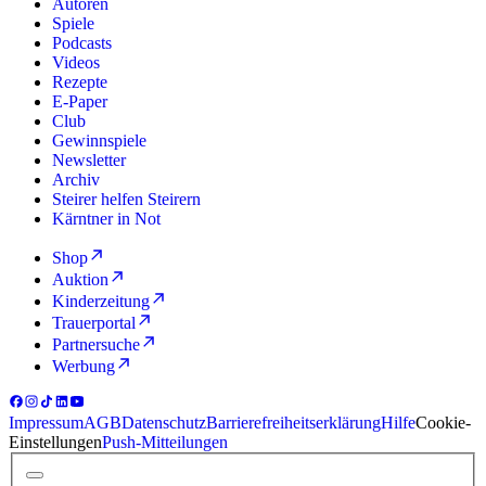
Autoren
Spiele
Podcasts
Videos
Rezepte
E-Paper
Club
Gewinnspiele
Newsletter
Archiv
Steirer helfen Steirern
Kärntner in Not
Shop
Auktion
Kinderzeitung
Trauerportal
Partnersuche
Werbung
Impressum
AGB
Datenschutz
Barrierefreiheitserklärung
Hilfe
Cookie-
Einstellungen
Push-Mitteilungen