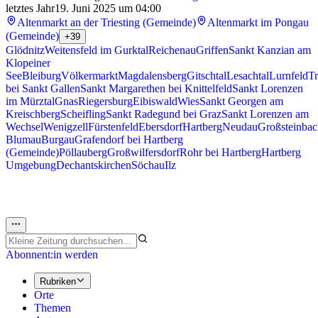
letztes Jahr
19. Juni 2025 um 04:00
Altenmarkt an der Triesting (Gemeinde)
Altenmarkt im Pongau
(Gemeinde)
+39
Glödnitz
Weitensfeld im Gurktal
Reichenau
Griffen
Sankt Kanzian am
Klopeiner
See
Bleiburg
Völkermarkt
Magdalensberg
Gitschtal
Lesachtal
Lurnfeld
Tr
bei Sankt Gallen
Sankt Margarethen bei Knittelfeld
Sankt Lorenzen
im Mürztal
Gnas
Riegersburg
Eibiswald
Wies
Sankt Georgen am
Kreischberg
Scheifling
Sankt Radegund bei Graz
Sankt Lorenzen am
Wechsel
Wenigzell
Fürstenfeld
Ebersdorf
Hartberg
Neudau
Großsteinbac
Blumau
Burgau
Grafendorf bei Hartberg
(Gemeinde)
Pöllauberg
Großwilfersdorf
Rohr bei Hartberg
Hartberg
Umgebung
Dechantskirchen
Söchau
Ilz
Abonnent:in werden
Rubriken
Orte
Themen