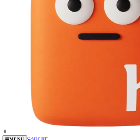
MENÜ
SUCHE