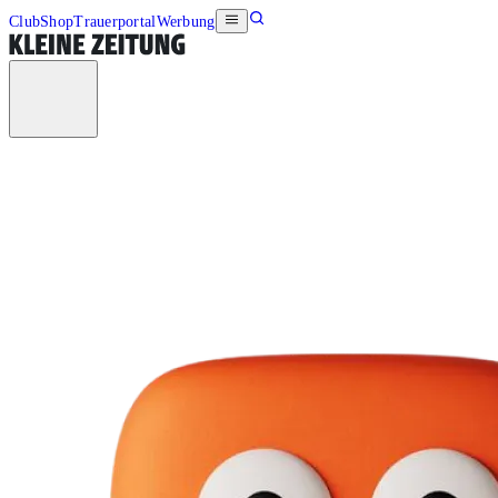
Club
Shop
Trauerportal
Werbung