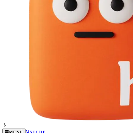
MENÜ
SUCHE