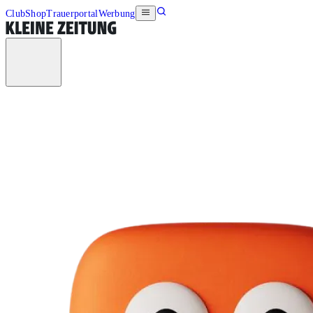
Club
Shop
Trauerportal
Werbung