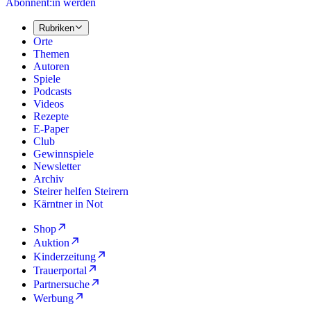
Abonnent:in werden
Rubriken
Orte
Themen
Autoren
Spiele
Podcasts
Videos
Rezepte
E-Paper
Club
Gewinnspiele
Newsletter
Archiv
Steirer helfen Steirern
Kärntner in Not
Shop
Auktion
Kinderzeitung
Trauerportal
Partnersuche
Werbung