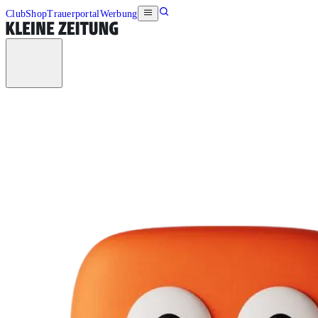
Club
Shop
Trauerportal
Werbung