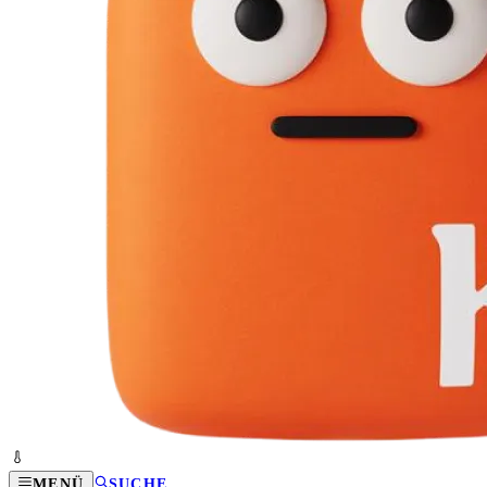
MENÜ
SUCHE