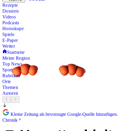
Rezepte
Dossiers
Videos
Podcasts
Horoskope
Spiele
E-Paper
Wetter
Startseite
Meine Region
Top News
Sport
Rubriken
Orte
Themen
Autoren
Kleine Zeitung als bevorzugte Google-Quelle hinzufügen.
Chronik