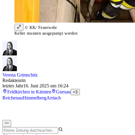
© KK/ Feuerwehr
Keller mussten ausgepumpt werden
Verena Grimschitz
Redakteurin
letztes Jahr
16. Juni 2025 um 16:24
Feldkirchen in Kärnten
Gnesau
+3
Reichenau
Himmelberg
Arriach