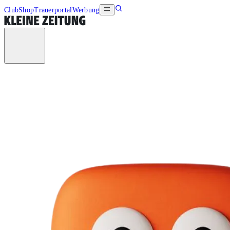
Club
Shop
Trauerportal
Werbung