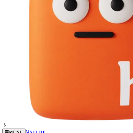
MENÜ
SUCHE