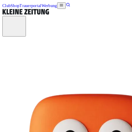
Club
Shop
Trauerportal
Werbung