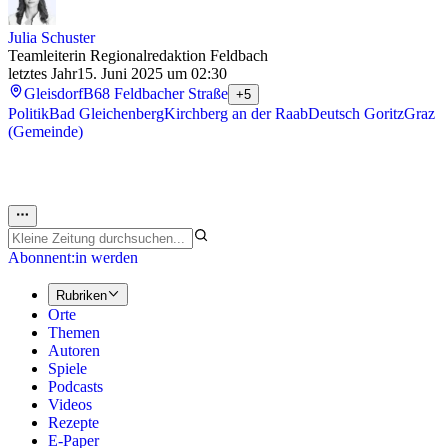
Julia Schuster
Teamleiterin Regionalredaktion Feldbach
letztes Jahr
15. Juni 2025 um 02:30
Gleisdorf
B68 Feldbacher Straße
+5
Politik
Bad Gleichenberg
Kirchberg an der Raab
Deutsch Goritz
Graz
(Gemeinde)
Abonnent:in werden
Rubriken
Orte
Themen
Autoren
Spiele
Podcasts
Videos
Rezepte
E-Paper