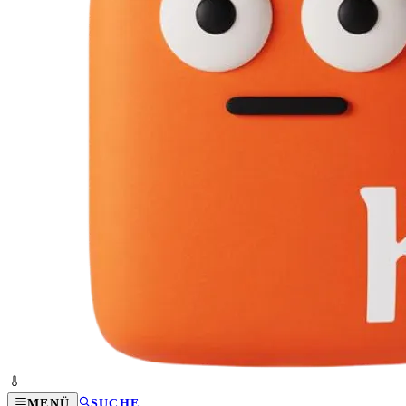
MENÜ
SUCHE