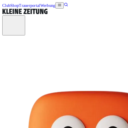
Club
Shop
Trauerportal
Werbung