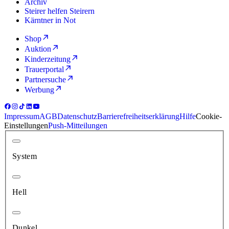
Archiv
Steirer helfen Steirern
Kärntner in Not
Shop
Auktion
Kinderzeitung
Trauerportal
Partnersuche
Werbung
Impressum
AGB
Datenschutz
Barrierefreiheitserklärung
Hilfe
Cookie-
Einstellungen
Push-Mitteilungen
System
Hell
Dunkel