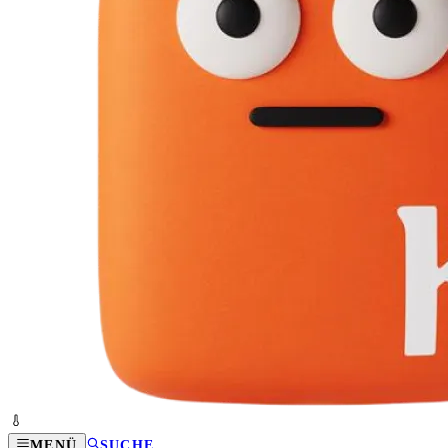
MENÜ
SUCHE