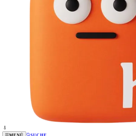
MENÜ
SUCHE