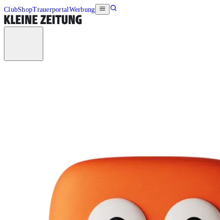
Club
Shop
Trauerportal
Werbung