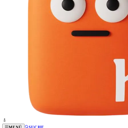
MENÜ
SUCHE