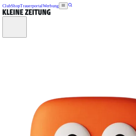
Club
Shop
Trauerportal
Werbung