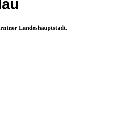
lau
ärntner Landeshauptstadt.