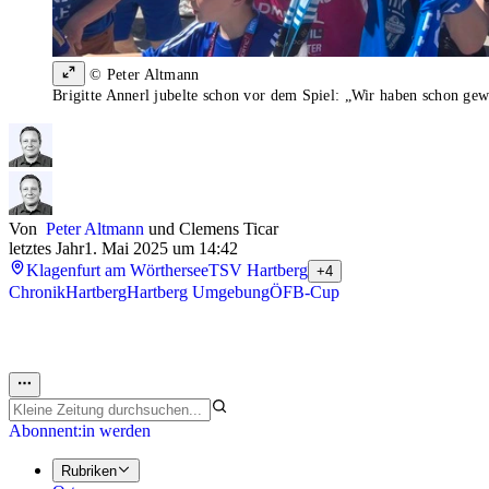
© Peter Altmann
Brigitte Annerl jubelte schon vor dem Spiel: „Wir haben schon ge
Von
Peter Altmann
und
Clemens Ticar
letztes Jahr
1. Mai 2025 um 14:42
Klagenfurt am Wörthersee
TSV Hartberg
+4
Chronik
Hartberg
Hartberg Umgebung
ÖFB-Cup
Abonnent:in werden
Rubriken