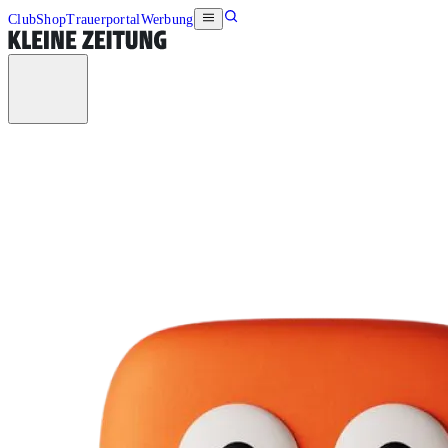
Club
Shop
Trauerportal
Werbung