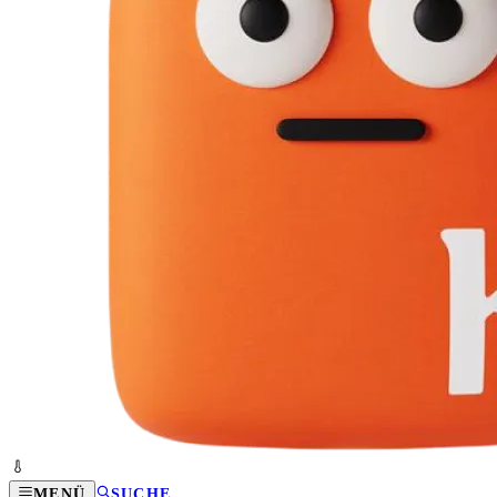
MENÜ
SUCHE