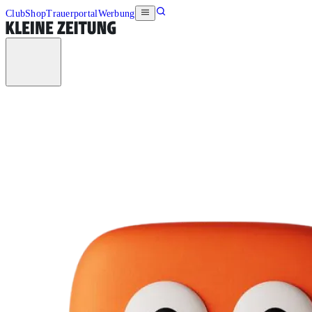
Club
Shop
Trauerportal
Werbung