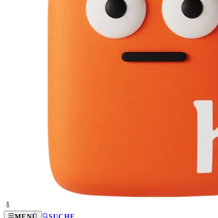
MENÜ
SUCHE