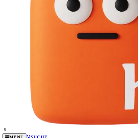
MENÜ
SUCHE