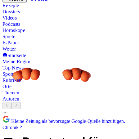
Rezepte
Dossiers
Videos
Podcasts
Horoskope
Spiele
E-Paper
Wetter
Startseite
Meine Region
Top News
Sport
Rubriken
Orte
Themen
Autoren
Kleine Zeitung als bevorzugte Google-Quelle hinzufügen.
Chronik