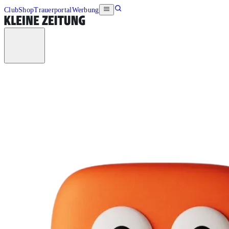
Club
Shop
Trauerportal
Werbung