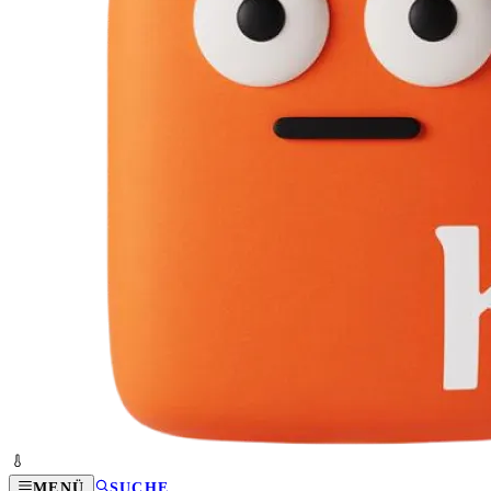
MENÜ
SUCHE