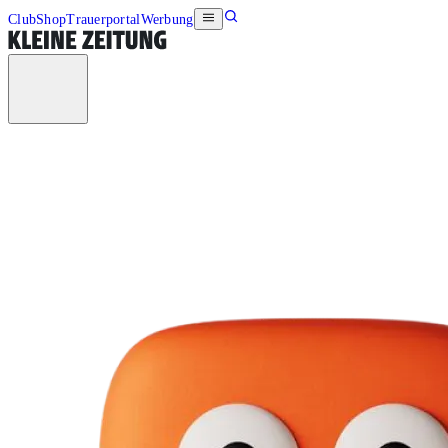
Club
Shop
Trauerportal
Werbung