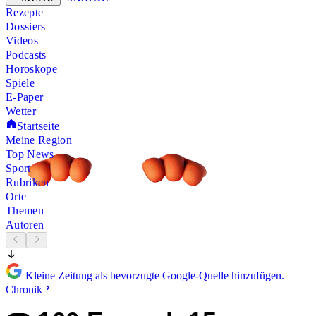
Rezepte
Dossiers
Videos
Podcasts
Horoskope
Spiele
E-Paper
Wetter
Startseite
Meine Region
Top News
Sport
Rubriken
Orte
Themen
Autoren
Kleine Zeitung als bevorzugte Google-Quelle hinzufügen.
Chronik