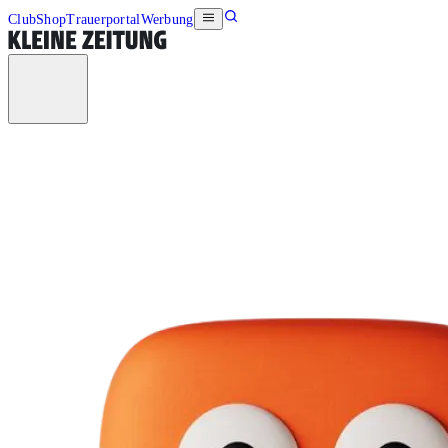
Club
Shop
Trauerportal
Werbung