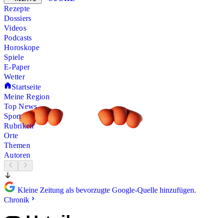
Rezepte
Dossiers
Videos
Podcasts
Horoskope
Spiele
E-Paper
Wetter
Startseite
Meine Region
Top News
Sport
Rubriken
Orte
Themen
Autoren
Kleine Zeitung als bevorzugte Google-Quelle hinzufügen.
Chronik