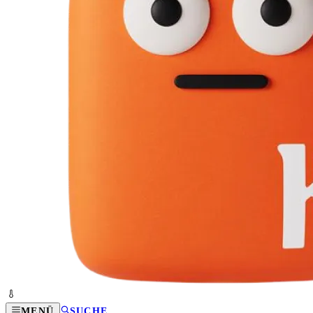
MENÜ
SUCHE