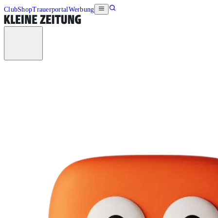
Club
Shop
Trauerportal
Werbung