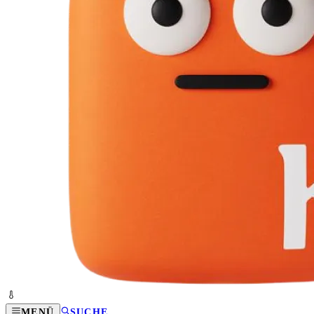
MENÜ
SUCHE