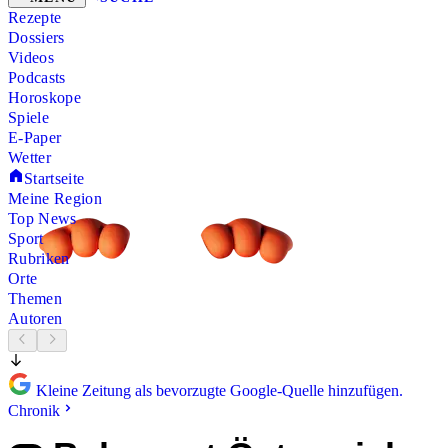
Rezepte
Dossiers
Videos
Podcasts
Horoskope
Spiele
E-Paper
Wetter
Startseite
Meine Region
Top News
Sport
Rubriken
Orte
Themen
Autoren
Kleine Zeitung als bevorzugte Google-Quelle hinzufügen.
Chronik