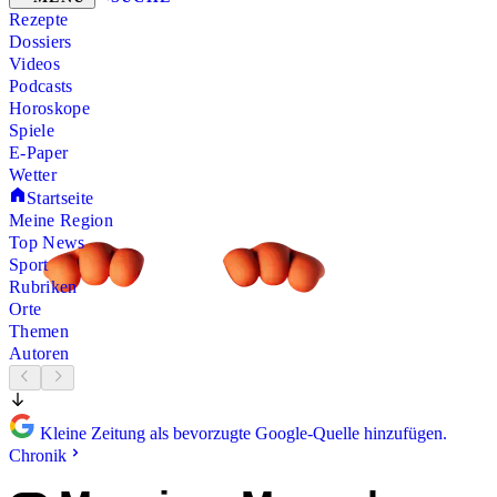
Rezepte
Dossiers
Videos
Podcasts
Horoskope
Spiele
E-Paper
Wetter
Startseite
Meine Region
Top News
Sport
Rubriken
Orte
Themen
Autoren
Kleine Zeitung als bevorzugte Google-Quelle hinzufügen.
Chronik