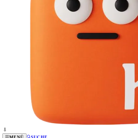
MENÜ
SUCHE