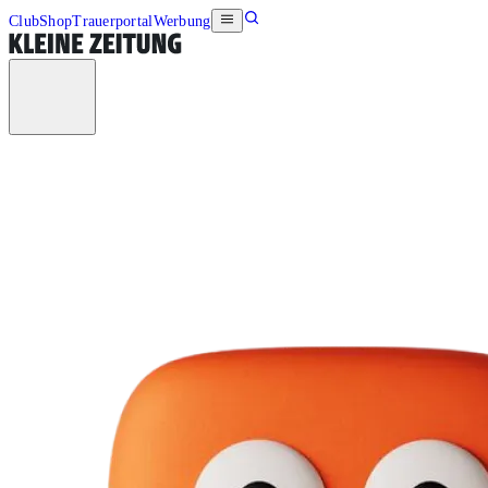
Club
Shop
Trauerportal
Werbung