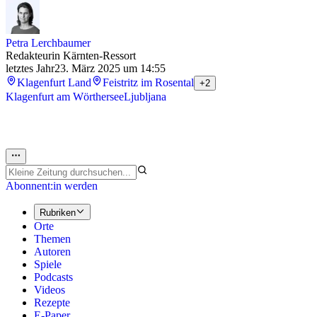
Petra Lerchbaumer
Redakteurin Kärnten-Ressort
letztes Jahr
23. März 2025 um 14:55
Klagenfurt Land
Feistritz im Rosental
+2
Klagenfurt am Wörthersee
Ljubljana
Abonnent:in werden
Rubriken
Orte
Themen
Autoren
Spiele
Podcasts
Videos
Rezepte
E-Paper