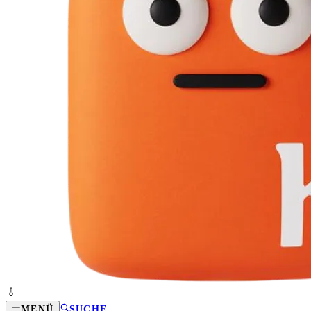
MENÜ
SUCHE