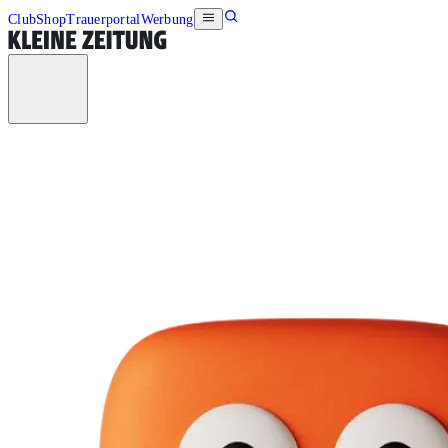
Club
Shop
Trauerportal
Werbung