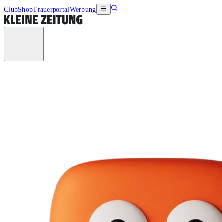
Club
Shop
Trauerportal
Werbung