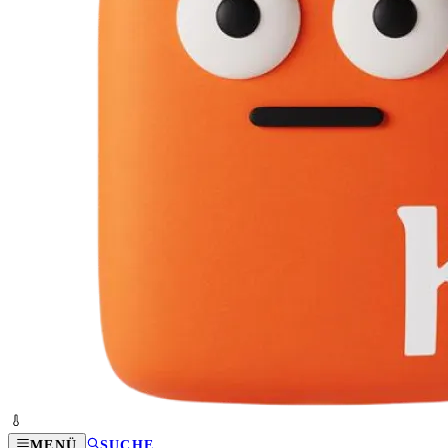
MENÜ
SUCHE