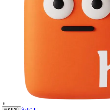
MENÜ
SUCHE