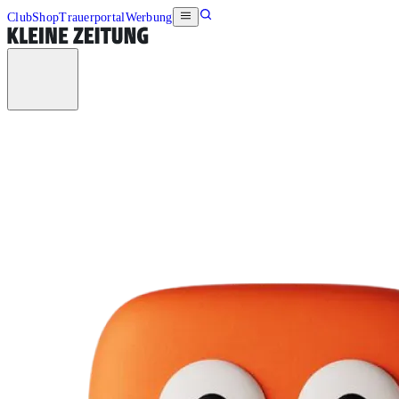
Club
Shop
Trauerportal
Werbung