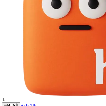
MENÜ
SUCHE