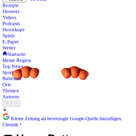
Rezepte
Dossiers
Videos
Podcasts
Horoskope
Spiele
E-Paper
Wetter
Startseite
Meine Region
Top News
Sport
Rubriken
Orte
Themen
Autoren
Kleine Zeitung als bevorzugte Google-Quelle hinzufügen.
Chronik