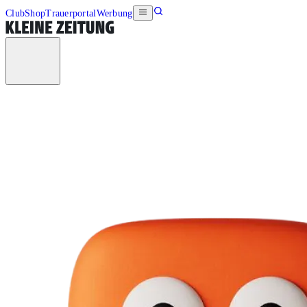
Club
Shop
Trauerportal
Werbung