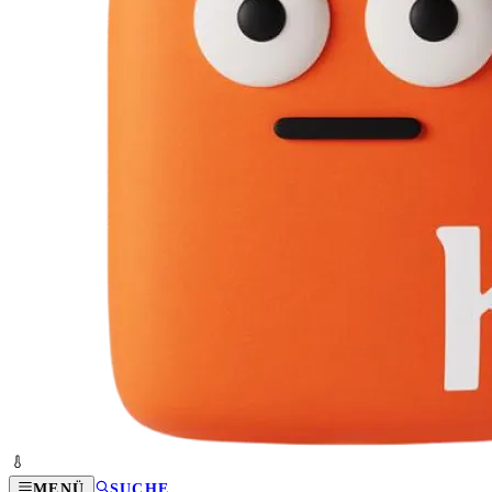
MENÜ
SUCHE