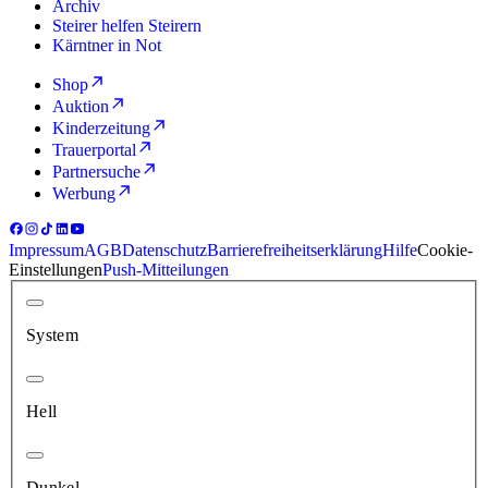
Archiv
Steirer helfen Steirern
Kärntner in Not
Shop
Auktion
Kinderzeitung
Trauerportal
Partnersuche
Werbung
Impressum
AGB
Datenschutz
Barrierefreiheitserklärung
Hilfe
Cookie-
Einstellungen
Push-Mitteilungen
System
Hell
Dunkel