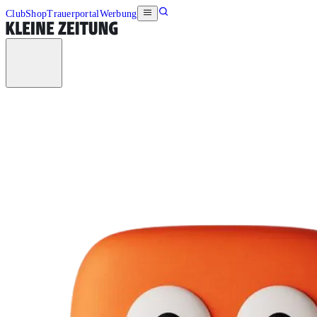
Club
Shop
Trauerportal
Werbung