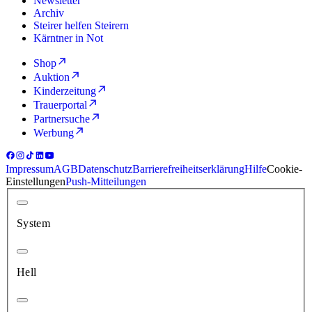
Newsletter
Archiv
Steirer helfen Steirern
Kärntner in Not
Shop
Auktion
Kinderzeitung
Trauerportal
Partnersuche
Werbung
Impressum
AGB
Datenschutz
Barrierefreiheitserklärung
Hilfe
Cookie-
Einstellungen
Push-Mitteilungen
System
Hell