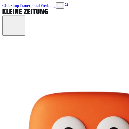
Club
Shop
Trauerportal
Werbung