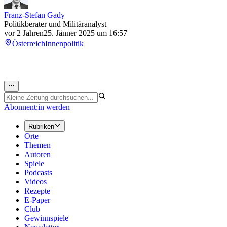
Franz-Stefan Gady
Politikberater und Militäranalyst
vor 2 Jahren
25. Jänner 2025 um 16:57
Österreich
Innenpolitik
Abonnent:in werden
Rubriken
Orte
Themen
Autoren
Spiele
Podcasts
Videos
Rezepte
E-Paper
Club
Gewinnspiele