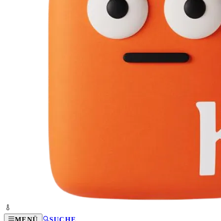
MENÜ
SUCHE