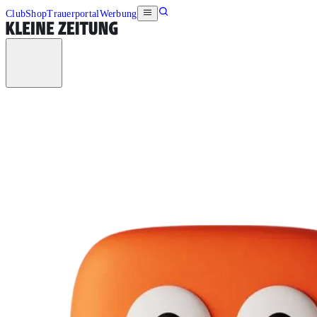
Club
Shop
Trauerportal
Werbung