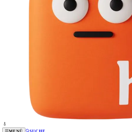
MENÜ
SUCHE