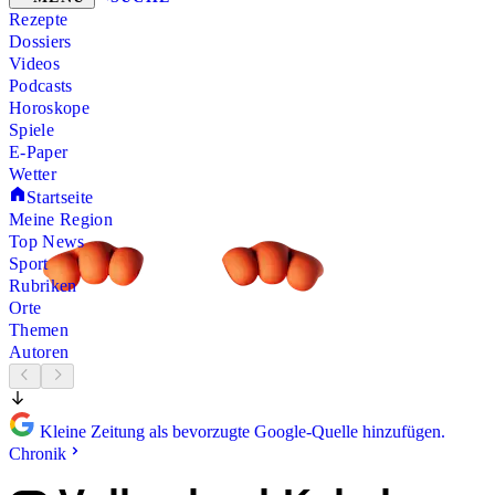
Rezepte
Dossiers
Videos
Podcasts
Horoskope
Spiele
E-Paper
Wetter
Startseite
Meine Region
Top News
Sport
Rubriken
Orte
Themen
Autoren
Kleine Zeitung als bevorzugte Google-Quelle hinzufügen.
Chronik