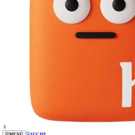
MENÜ
SUCHE