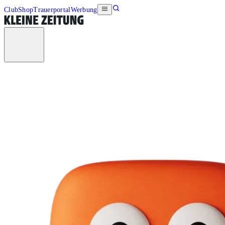
Club
Shop
Trauerportal
Werbung